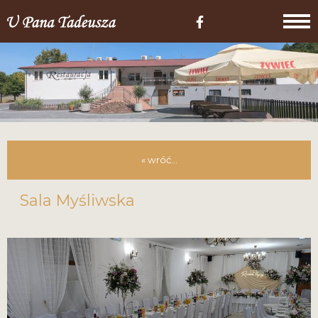
« wróć...
Sala Myśliwska